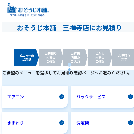
おそうじ本舗 王禅寺店にお見積り
お見積り
お客様
ご入力
メニューの
お見積り
内容の
情報の
内容の
ご選択
完了
ご確認
ご入力
ご確認
ご希望のメニューを選択してお見積り確認ページへお進みください。
エアコン
パックサービス
水まわり
洗濯機