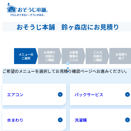
おそうじ本舗 鈴ヶ森店にお見積り
お見積り
お客様
ご入力
メニューの
お見積り
内容の
情報の
内容の
ご選択
完了
ご確認
ご入力
ご確認
ご希望のメニューを選択してお見積り確認ページへお進みください。
エアコン
パックサービス
水まわり
洗濯機