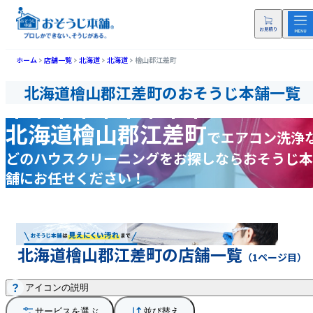
ホーム
店舗一覧
北海道
北海道
檜山郡江差町
北海道檜山郡江差町のおそうじ本舗一覧
北海道檜山郡江差町
で
エアコン洗浄
どの
ハウスクリーニングをお探しなら
おそうじ本
舗にお任せください！
北海道檜山郡江差町の店舗一覧
（1ページ目）
アイコンの説明
サービスを選ぶ
並び替え