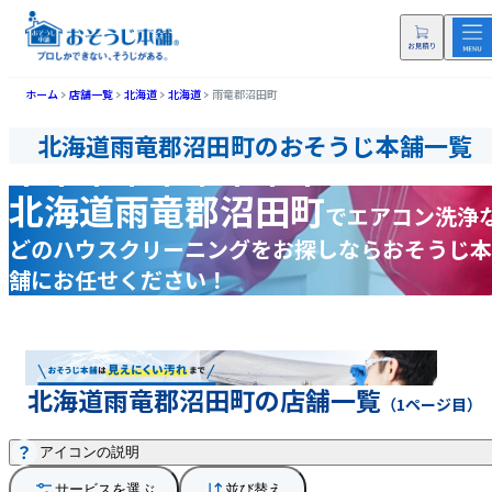
ホーム
店舗一覧
北海道
北海道
雨竜郡沼田町
北海道雨竜郡沼田町のおそうじ本舗一覧
北海道雨竜郡沼田町
で
エアコン洗浄
どの
ハウスクリーニングをお探しなら
おそうじ本
舗にお任せください！
北海道雨竜郡沼田町の店舗一覧
（1ページ目）
アイコンの説明
サービスを選ぶ
並び替え