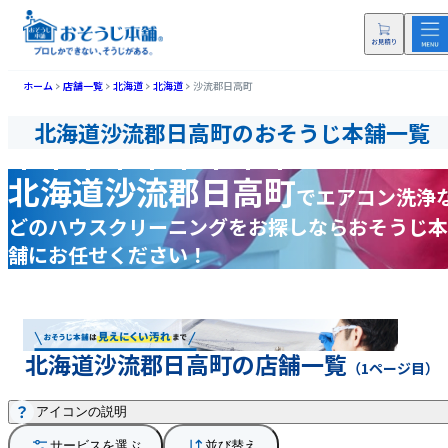
ホーム
店舗一覧
北海道
北海道
沙流郡日高町
北海道沙流郡日高町のおそうじ本舗一覧
北海道沙流郡日高町
で
エアコン洗浄
どの
ハウスクリーニングをお探しなら
おそうじ本
舗にお任せください！
北海道沙流郡日高町の店舗一覧
（1ページ目）
アイコンの説明
サービスを選ぶ
並び替え