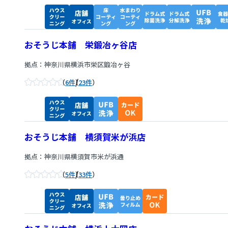
おそうじ本舗 栄鍛冶ヶ谷店
拠点：神奈川県横浜市栄区鍛冶ヶ谷
/
6件
23件
おそうじ本舗 横須賀米が浜店
拠点：神奈川県横須賀市米が浜通
/
5件
33件