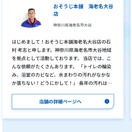
おそうじ本舗 海老名大谷
店
神奈川県海老名市大谷
はじめまして！おそうじ本舗海老名大谷店の石
村 考志と申します。神奈川県海老名市大谷地域
を拠点として活動しております。 当店では、こ
んな依頼がたくさんあります。 「トイレの輪染
み、浴室のカビなど、水まわりの汚れがなかな
か落ちない！どうにかして！」 長年の汚れは、
なかなか落ちないものです。特に、水周りは毎
日使う場所なだけに、日々の汚れが蓄積してし
店舗の詳細ページへ
まいおそうじが大変です。 そんな時は、我々に
お任せください！油汚れやカビなどを、一つ一
つ丁寧に落とします。見違えるようにピカピカ