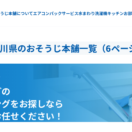
うじ本舗について
エアコン
パックサービス
水まわり
洗濯機
キッチン
お部
川県のおそうじ本舗一覧（6ペー
で
どの
ングをお探しなら
お任せください！