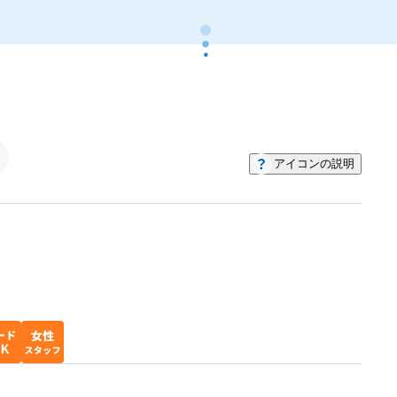
リ『神奈川県エリア代表』店舗！ 2022年度 お
そうじ本舗フランチャイズ全国大会『特別賞』
受賞店舗！ 他社で断られたエアコンや、他社で
残ってしまった汚れなども対応できる場合があ
ります。諦める前に、まずはご相談ください！
③ ハウスクリーニングはサービス業と考えてお
り、技術はもちろんのこと、お客様に満足いた
アイコンの説明
だける礼儀正しく明るい接客を目指していま
す。 ④法人様からのご依頼も大歓迎！ 当店で
は、一般家庭でのお掃除だけでなく、学校施
設、放課後キッズクラブ、介護施設、デイサー
ビス施設、グループホーム、病院、クリニッ
ク、飲食店や商業施設、賃貸物件や社員寮など
の入退去に伴う清掃まで、様々な現場で豊富な
実績と経験があります！エアコンクリーニング
単品から、規模の大きなお掃除まで幅広く対応