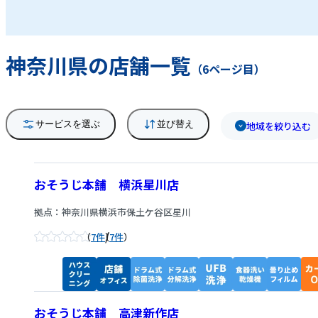
に変身しますよ！ マンションや一軒家の個人の
お客様から、美容室、飲食店といった店舗まで
幅広くおそうじさせていただいています。 お客
神奈川県の店舗一覧
様に「感動」「満足」をお届けできるように、
（6ページ目）
心をこめて作業をしております。おそうじでわ
からない事、気になる事、何でもご相談くださ
い！ お見積り無料。お気軽にお問い合わせくだ
サービスを選ぶ
並び替え
地域を絞り込む
さい！
おそうじ本舗 横浜星川店
拠点：神奈川県横浜市保土ケ谷区星川
/
7件
7件
おそうじ本舗 高津新作店