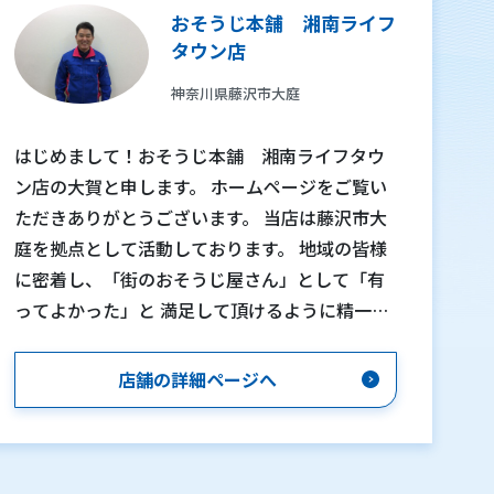
おそうじ本舗 湘南ライフ
タウン店
神奈川県藤沢市大庭
はじめまして！おそうじ本舗 湘南ライフタウ
ン店の大賀と申します。 ホームページをご覧い
ただきありがとうございます。 当店は藤沢市大
庭を拠点として活動しております。 地域の皆様
に密着し、「街のおそうじ屋さん」として「有
ってよかった」と 満足して頂けるように精一杯
の努力をして参りたいと思っております。 とこ
ろで皆さん、おそうじって永遠のテーマだと思
店舗の詳細ページへ
いませんか？ 私も以前飲食店に勤務していたの
でおそうじも日課の一つでした。 「きれいにな
ったから気持ち良い！」「どうしたらこの汚れ