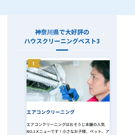
は落ちるんだろう？」 「掃除したのに誰も変化
に気付いてくれない。」「掃除したいけど時間
が取れない。」など不満の方が多いですよね。
その不満や悩みの解決を私達おそうじ本舗にお
神奈川県で大好評の
任せください！ 油汚れやカビや水垢など、一つ
ハウスクリーニングベスト3
一つ丁寧に落とします。ピカピカに変身させて
下さい！ 個人のお客様から、飲食店や美容室な
どの店舗、オフィス、賃貸マンションやアパー
1
トのクリーニングまで幅広くおそうじさせて頂
いております。 お見積りは無料です。まずはお
気軽にお電話下さい。 どうぞよろしくお願い致
します。
エアコンクリーニング
エアコンクリーニングはおそうじ本舗の人気
NO.1メニューです！小さなお子様、ペット、ア