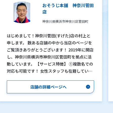
おそうじ本舗 神奈川菅田
店
神奈川県横浜市神奈川区菅田町
はじめまして！神奈川菅田(すげた)店の村上と
申します。 数ある店舗の中から当店のページを
ご覧頂きありがとうございます！ 2019年に開店
し、神奈川県横浜市神奈川区菅田町を拠点に活
動しています。 【サービス特徴】 ①複数名での
対応も可能です！ 女性スタッフも在籍していま
すので、ご依頼内容に応じて2名以上でご訪問も
可能でスピーディーにテキパキ対応します。大
店舗の詳細ページへ
型案件もお気軽にご相談ください！ ②確かな技
術力！ 2024〜25年度 おそうじ本舗TVCM出演
店舗 2023年度 おそうじ本舗エアコングランプ