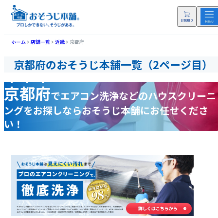
ホーム
店舗一覧
近畿
京都府
京都府のおそうじ本舗一覧（2ページ目）
京都府
で
エアコン洗浄などの
ハウスクリーニ
ングをお探しなら
おそうじ本舗にお任せくださ
い！