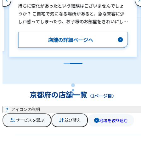
持ちに変化があったという経験はございませんでしょ
うか？ ご自宅で気になる場所があると、急な来客に少
し戸惑ってしまったり、お子様のお部屋をきれいにして
あげると、意欲的に勉強したり。 エアコンやキッチ
ン、洗濯機などきれいにすると大切に使おうと心掛けた
店舗の詳細ページへ
り。 当店スタッフは清掃クリーニングを単に「きれい
にする」だけではなく、きれいにすることはもちろ
ん、お客様により快適な空間を作る事で心身ともに
「感動」と「満足」を提供させていただければと取り
組んでおります。 お見積り、ご相談を無料ですので、
どんな事でもまずは、おそうじ本舗 山科西店までご
連絡ください。 皆様からのお問合せを心よりお待ちし
京都府の店舗一覧
（2ページ目）
ております。
アイコンの説明
地域を絞り込む
サービスを選ぶ
並び替え