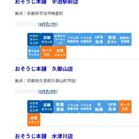
おそうじ本舗 宇治駅前店
拠点：京都府宇治市明星町
/
6件
17件
おそうじ本舗 久御山店
拠点：京都府久世郡久御山町市田
/
5件
19件
おそうじ本舗 木津川店