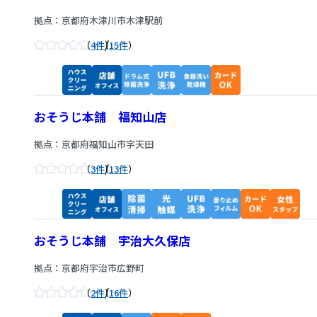
拠点：京都府木津川市木津駅前
/
4件
15件
おそうじ本舗 福知山店
拠点：京都府福知山市字天田
/
3件
13件
おそうじ本舗 宇治大久保店
拠点：京都府宇治市広野町
/
2件
16件