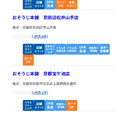
おそうじ本舗 京田辺松井山手店
拠点：京都府京田辺市山手東
/
2件
16件
おそうじ本舗 京都宝ケ池店
拠点：京都府京都市左京区上高野西氷室町
/
1件
11件