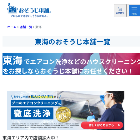
ホーム
店舗一覧
東海
東海のおそうじ本舗一覧
東海
で
エアコン洗浄などの
ハウスクリーニン
をお探しなら
おそうじ本舗にお任せください！
東海エリア内で店舗拡大中！