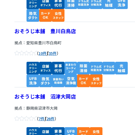
おそうじ本舗 豊川白鳥店
拠点：愛知県豊川市白鳥町
/
10件
35件
おそうじ本舗 沼津大岡店
拠点：静岡県沼津市大岡
/
7件
26件