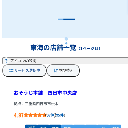
れば、お客様のご自宅へ伺って無料お見積りさせて頂
きます。電話による相談だけでも大丈夫です。お客様の
快適空間創造を目指し、私も日頃からハウスクリーニ
ングの勉強を頑張っておりますので、まずはお気軽にお
問い合わせ下さい。
東海の店舗一覧
（1ページ目）
アイコンの説明
サービス選択中
並び替え
おそうじ本舗 四日市中央店
拠点：三重県四日市市松本
4.97
/
37件
95件