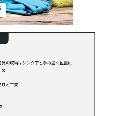
道具の収納はシンク下と手の届く位置に
すめ
でひと工夫
ク