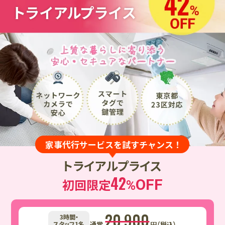
家事代行サービスを試すチャンス！
トライアルプライス
42
初回限定
OFF
%
20,900
3時間・
スタッフ1名
通常
円（税込）