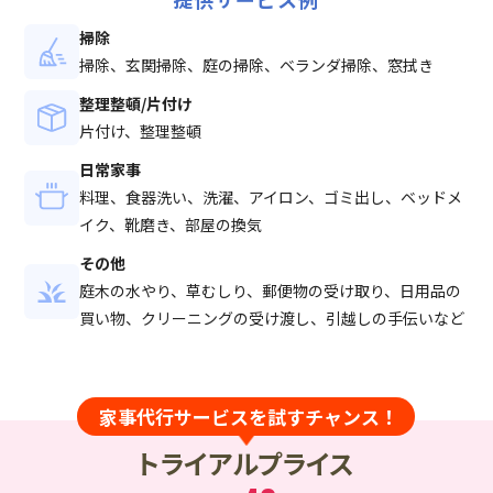
掃除
掃除、⽞関掃除、庭の掃除、ベランダ掃除、窓拭き
整理整頓/片付け
⽚付け、整理整頓
日常家事
料理、⾷器洗い、洗濯、アイロン、ゴミ出し、ベッドメ
イク、靴磨き、部屋の換気
その他
庭⽊の⽔やり、草むしり、郵便物の受け取り、⽇⽤品の
買い物、クリーニングの受け渡し、引越しの⼿伝いなど
家事代行サービスを試すチャンス！
トライアルプライス