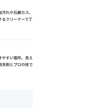
脂汚れや石鹸カス、
するクリーナーで丁
きやすい箇所。見え
用洗剤とプロの技で