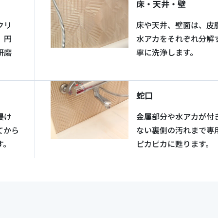
床・天井・壁
クリ
床や天井、壁面は、皮
」円
水アカをそれぞれ分解
研磨
寧に洗浄します。
蛇口
浸け
金属部分や水アカが付
てから
ない裏側の汚れまで専
す。
ピカピカに甦ります。