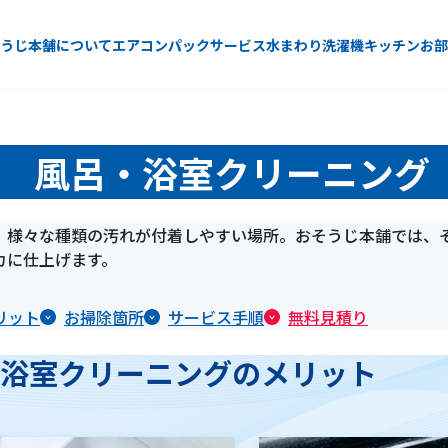
うじ本舗について
エアコン
パックサービス
水まわり
洗濯機
キッチン
お部
風呂・浴室クリーニング
、様々な種類の汚れが付着しやすい場所。おそうじ本舗では、
カに仕上げます。
リット
お掃除箇所
サービス手順
無料見積り
浴室クリーニングのメリット