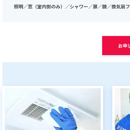
照明／窓（室内側のみ）／シャワー／扉／鏡／換気扇フ
お申