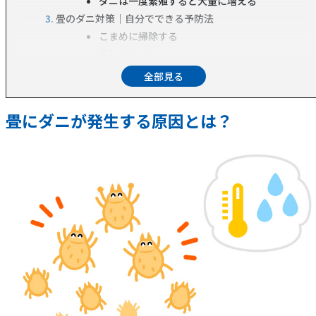
ダニは一度繁殖すると大量に増える
畳のダニ対策｜自分でできる予防法
こまめに掃除する
換気を心がける
布団やカーペットを敷きっぱなしにしない
家具の配置も工夫する
畳のダニ対策｜自分でできる駆除
畳にダニが発生する原因とは？
市販のダニ駆除剤を使う
ダニ駆除には高温が効果的
ダニが気になるなら、おそうじ本舗の「畳除菌クリーニ
ング（※1）」
まとめ｜畳のダニ対策は「予防＋業者へ畳クリーニング
を依頼」