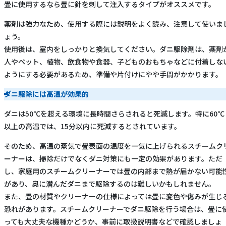
畳に使用するなら畳に針を刺して注入するタイプがオススメです。
薬剤は強力なため、使用する際には説明をよく読み、注意して使いま
ょう。
使用後は、室内をしっかりと換気してください。ダニ駆除剤は、薬剤
人やペット、植物、飲食物や食器、子どものおもちゃなどに付着しな
ようにする必要があるため、準備や片付けにやや手間がかかります。
ダニ駆除には高温が効果的
ダニは50℃を超える環境に長時間さらされると死滅します。特に60℃
以上の高温では、15分以内に死滅するとされています。
そのため、高温の蒸気で畳表面の温度を一気に上げられるスチームク
ーナーは、掃除だけでなくダニ対策にも一定の効果があります。ただ
し、家庭用のスチームクリーナーでは畳の内部まで熱が届かない可能
があり、奥に潜んだダニまで駆除するのは難しいかもしれません。
また、畳の材質やクリーナーの仕様によっては畳に変色や傷みが生じ
恐れがあります。スチームクリーナーでダニ駆除を行う場合は、畳に
っても大丈夫な機種かどうか、事前に取扱説明書などで確認しましょ