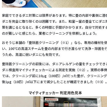
家庭でできるダニ対策には限界があります。特に畳の内部や裏側に潜
ダニを完全に取り除くのは困難です。また、和室一室の畳全てにダニ
策を講じるとなると、多くの時間と手間がかかります。自分で対処す
のが難しいと感じたら、業者にクリーニングを依頼しましょう。
おそうじ本舗の「畳除菌クリーニング（※1）」なら、専用の機材を
い、100℃の高温スチームを畳の内部まで行き渡らせて洗浄・除菌を
うため、高温に弱いダニにも有効です。
畳除菌クリーニングの前後には、ダニアレルゲンの量をチェックでき
ダニ検査用マイティチェッカーによる測定を実施（※2）。実際の事
では、クリーニング前に10μg（100匹）/㎡だった畳が、クリーニング
後1µg（10匹）/㎡以下にまで減少したことが確認できました（※3）