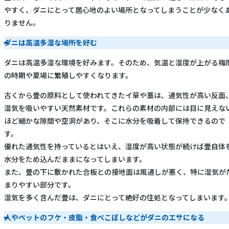
やすく、ダニにとって居心地のよい場所となってしまうことが少なく
りません。
ダニは高温多湿な場所を好む
ダニは高温多湿な環境を好みます。そのため、気温と湿度が上がる梅
の時期や夏場に繁殖しやすくなります。
古くから畳の原料として使われてきたイ草や藁は、通気性が高い反面
湿気を吸いやすい天然素材です。これらの素材の内部には目に見えな
ほど細かな隙間や空洞があり、そこに水分を吸着して保持できるので
す。
優れた通気性を持っているとはいえ、湿度が高い状態が続けば畳自体
水分をため込んだままになってしまいます。
また、畳の下に敷かれた合板との接地面は風通しが悪く、特に湿気が
まりやすい部分です。
湿気を多く含んだ畳は、ダニにとって絶好の住処となってしまいます
人やペットのフケ・皮脂・食べこぼしなどがダニのエサになる