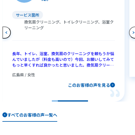
サービス箇所
換気扇クリーニング、トイレクリーニング、浴室ク
リーニング
長年、トイレ、浴室、換気扇のクリーニングを頼もうか悩
んでいましたが（料金も高いので）今回、お願いしてみて
もっと早くすれば良かったと思いました。換気扇クリーニ
ングの際にIHの焦げ付きも落としてもらい、うれしかった
広島県 / 女性
です。自分では落としきれなかった汚れもキレイになり、
さすがプロは違うなあと思いました。おそうじ本舗さんに
このお客様の声を見る
頼んで本当に良かったです。
すべてのお客様の声一覧へ