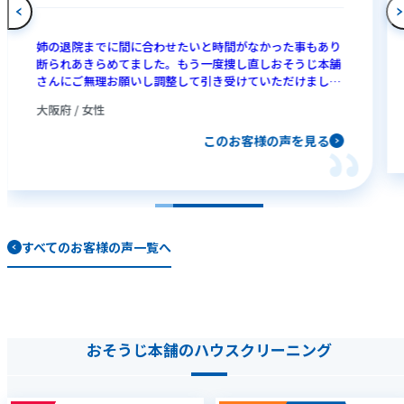
姉の退院までに間に合わせたいと時間がなかった事もあり
断られあきらめてました。もう一度捜し直しおそうじ本舗
さんにご無理お願いし調整して引き受けていただけまし
た、ホッ・・・！一番気になってた風呂場がカビもなくな
大阪府 / 女性
りピカピカ。とてもきれいにになりました。もっと早くお
願いしておけば・・・と。その上、お安い料金でホント助
このお客様の声を見る
かりました。 今度は我家もおそうじ本舗さんにお願いしま
す。暑い中長時間本当にありがとうございました。
すべてのお客様の声一覧へ
おそうじ本舗のハウスクリーニング