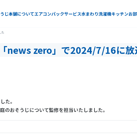
うじ本舗について
エアコン
パックサービス
水まわり
洗濯機
キッチン
お部
した
news zero」で2024/7/16
ました。
家庭のおそうじについて監修を担当いたしました。