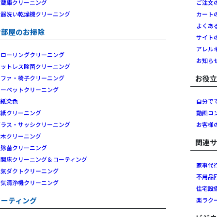
冷蔵庫クリーニング
ご注文
食器洗い乾燥機クリーニング
カート
よくあ
お部屋のお掃除
サイト
アレル
フローリングクリーニング
お知ら
マットレス除菌クリーニング
お役
ソファ・椅子クリーニング
カーペットクリーニング
壁紙染色
自分で
壁紙クリーニング
動画コ
ガラス・サッシクリーニング
お客様
白木クリーニング
関連
畳除菌クリーニング
玄関床クリーニング＆コーティング
家事代
換気ダクトクリーニング
不用品
空気清浄機クリーニング
住宅設
コーティング
楽ラク