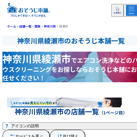
ホーム
店舗一覧
関東
神奈川県
綾瀬市
神奈川県綾瀬市のおそうじ本舗一覧
神奈川県綾瀬市
で
エアコン洗浄などの
ウスクリーニングをお探しなら
おそうじ本舗にお
任せください！
神奈川県綾瀬市の店舗一覧
（1ページ目）
アイコンの説明
サービスを選ぶ
並び替え