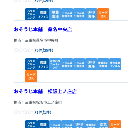
/
5件
16件
おそうじ本舗 桑名中央店
拠点：三重県桑名市中央町
/
5件
25件
おそうじ本舗 松阪上ノ庄店
拠点：三重県松阪市上ノ庄町
/
1件
1件