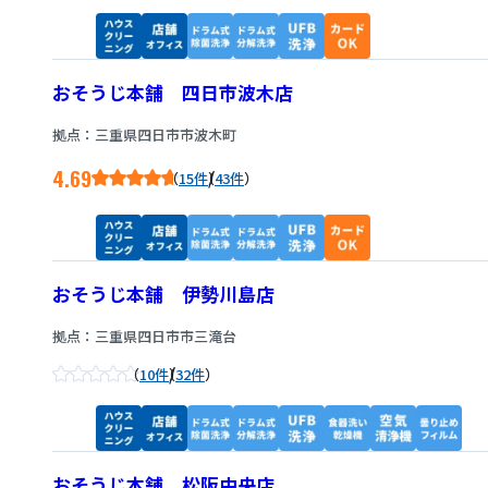
おそうじ本舗 四日市波木店
拠点：三重県四日市市波木町
4.69
/
15件
43件
おそうじ本舗 伊勢川島店
拠点：三重県四日市市三滝台
/
10件
32件
おそうじ本舗 松阪中央店