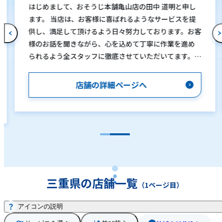
はじめまして、おそうじ本舗亀山店の田中 道明と申し
ます。 当店は、お客様に喜ばれるようなサービスを提
供し、満足して頂けるよう日々努力しております。お客
様のお話を聞きながら、心を込めて丁寧に作業を進め
られるよう全スタッフに徹底させていただいてます。
お申し込みの際は、きめ細かいサービスができるよう
に、まずは簡単にお電話で内容を伺ったあとは、無料
店舗の詳細ページへ
で訪問させていただき、お見積りと合わせて、ご要望に
添えられるようなご提案をさせて頂いております。 ま
た女性のひとり暮らしでも安心、女性スタッフも当店
には在籍しておりますので、お電話の際にはその旨お伝
えください。 スタッフ一同ご連絡を心よりお待ちして
おります。
三重県の店舗一覧
（1ページ目）
アイコンの説明