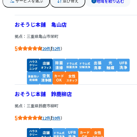
地域を絞り込む
サービスを選ぶ
並び替え
おそうじ本舗 亀山店
拠点：三重県亀山市栄町
5
/
20件
52件
おそうじ本舗 鈴鹿柳店
拠点：三重県鈴鹿市柳町
5
/
12件
59件