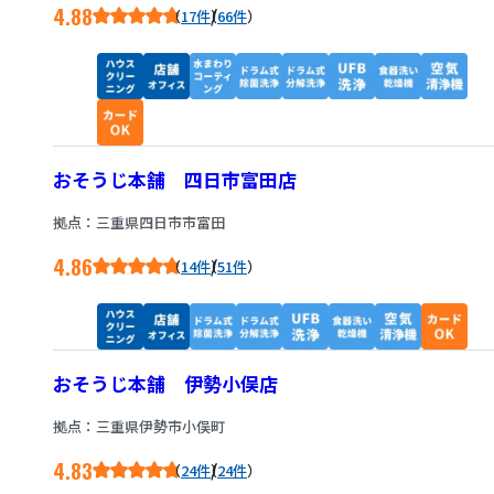
4.88
/
17件
66件
おそうじ本舗 四日市富田店
拠点：三重県四日市市富田
4.86
/
14件
51件
おそうじ本舗 伊勢小俣店
拠点：三重県伊勢市小俣町
4.83
/
24件
24件