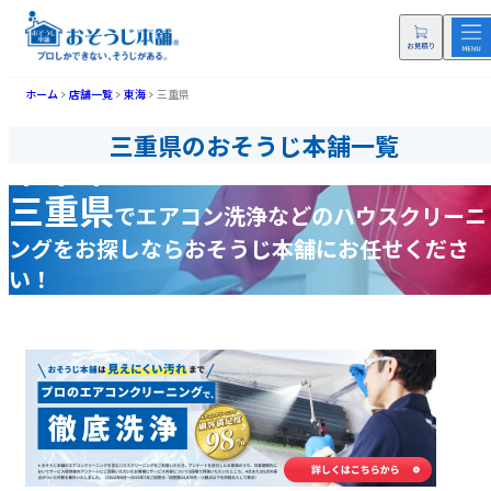
ホーム
店舗一覧
東海
三重県
三重県のおそうじ本舗一覧
三重県
で
エアコン洗浄などの
ハウスクリーニ
ングをお探しなら
おそうじ本舗にお任せくださ
い！