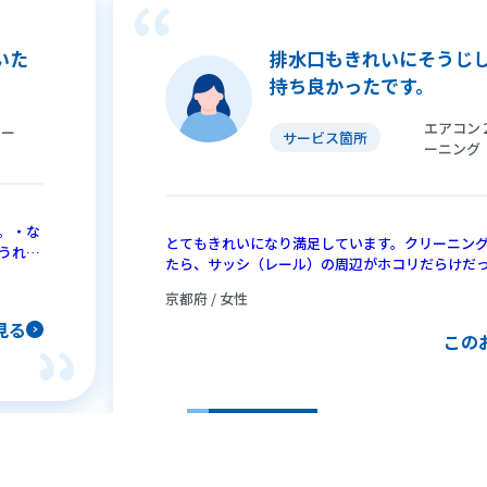
いた
排水口もきれいにそうじ
持ち良かったです。
エアコン
ター
サービス箇所
ーニング
。・な
とてもきれいになり満足しています。クリーニン
うれし
たら、サッシ（レール）の周辺がホコリだらけだ
後、そうじしようとしたら、すでにきれいにそう
京都府 / 女性
ンダの溝や、排水口もきれいにそうじしてあり、
す。ありがとうございました。年末頃（１１月中
見る
この
もお願いしたいと思います。そうじして４日経ち
まらなかった咳がピタッと止まりました。