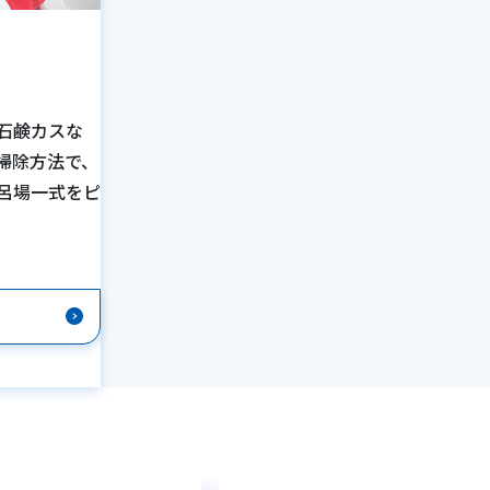
石鹸カスな
掃除方法で、
呂場一式をピ