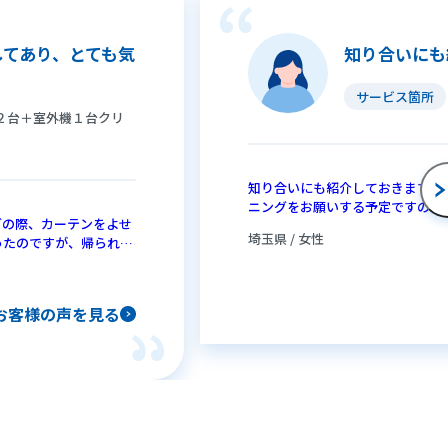
してあり、とても気
知り合いにも
サービス箇所
２台＋室外機１台クリ
知り合いにも紹介しておきます。
ニングをお願いする予定ですので
グの際、カーテンをよせ
埼玉県 / 女性
ったのですが、帰られた
じしてありました。ベラ
とても気持ち良かったで
）に換気扇と、お風呂場
お客様の声を見る
ましたが、薬飲んでも止