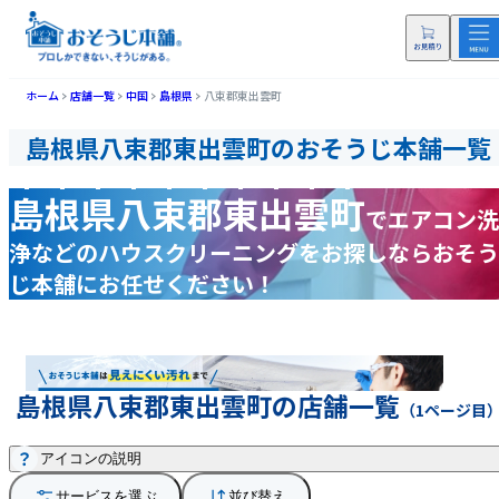
ホーム
店舗一覧
中国
島根県
八束郡東出雲町
島根県八束郡東出雲町のおそうじ本舗一覧
島根県八束郡東出雲町
で
エアコン洗
浄などの
ハウスクリーニングをお探しなら
おそう
じ本舗にお任せください！
島根県八束郡東出雲町の店舗一覧
（1ページ目
アイコンの説明
サービスを選ぶ
並び替え