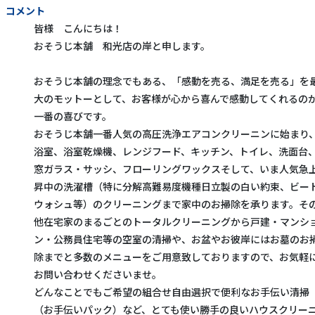
コメント
皆様 こんにちは！
おそうじ本舗 和光店の岸と申します。
おそうじ本舗の理念でもある、「感動を売る、満足を売る」を
大のモットーとして、お客様が心から喜んで感動してくれるの
一番の喜びです。
おそうじ本舗一番人気の高圧洗浄エアコンクリーニンに始まり
浴室、浴室乾燥機、レンジフード、キッチン、トイレ、洗面台
窓ガラス・サッシ、フローリングワックスそして、いま人気急
昇中の洗濯槽（特に分解高難易度機種日立製の白い約束、ビー
ウォシュ等）のクリーニングまで家中のお掃除を承ります。そ
他在宅家のまるごとのトータルクリーニングから戸建・マンシ
ン・公務員住宅等の空室の清掃や、お盆やお彼岸にはお墓のお
除までと多数のメニューをご用意致しておりますので、お気軽
お問い合わせくださいませ。
どんなことでもご希望の組合せ自由選択で便利なお手伝い清掃
（お手伝いパック）など、とても使い勝手の良いハウスクリー