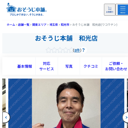
ホーム
店舗一覧
関東エリア
埼玉県
和光市
おそうじ本舗 和光店(ワコウテン)
おそうじ本舗 和光店
8件
対応
ご依頼・
基本情報
写真
クチコミ
サービス
お問い合わせ