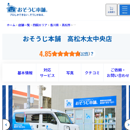
ホーム
店舗一覧
四国エリア
香川県
高松市
おそうじ本舗 高松木太中央店(タカマツキ
おそうじ本舗 高松木太中央店
4.85
37件
対応
ご依頼・
基本情報
写真
クチコミ
サービス
お問い合わせ