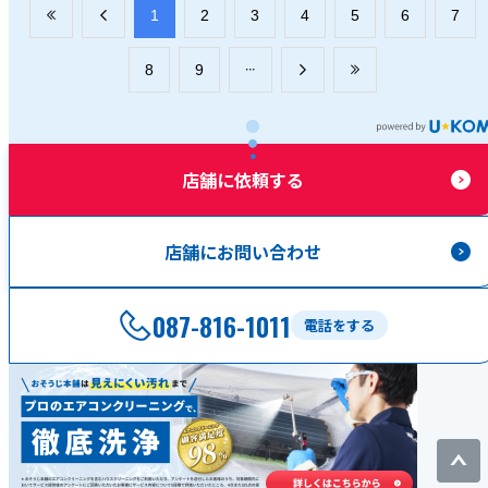
​1
​2
​3
​4
​5
​6
​7
​8
​9
店舗に依頼する
店舗にお問い合わせ
087-816-1011
電話をする