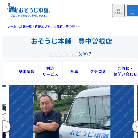
ホーム
店舗一覧
近畿エリア
大阪府
豊中市
おそうじ本舗 豊中曽根店(トヨナカソネテ
おそうじ本舗 豊中曽根店
6件
対応
ご依頼・
基本情報
写真
クチコミ
サービス
お問い合わせ