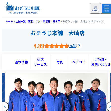
ホーム
店舗一覧
関東エリア
東京都
品川区
おそうじ本舗 大崎店(オオサキテン)
おそうじ本舗 大崎店
4.89
26件
対応
ご依頼・
基本情報
写真
クチコミ
サービス
お問い合わせ