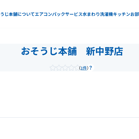
うじ本舗について
エアコン
パックサービス
水まわり
洗濯機
キッチン
お部
おそうじ本舗 新中野店
1件