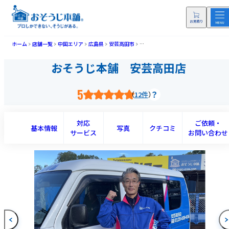
ホーム
店舗一覧
中国エリア
広島県
安芸高田市
おそうじ本舗 安芸高田店(アキタカタ
おそうじ本舗 安芸高田店
5
12件
対応
ご依頼・
基本情報
写真
クチコミ
サービス
お問い合わせ