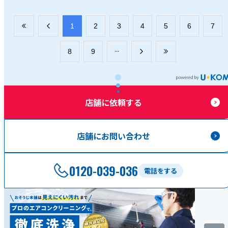
​1
​2
​3
​4
​5
​6
​7
​8
​9
店舗に依頼する
店舗にお問い合わせ
0120-039-036
電話をする