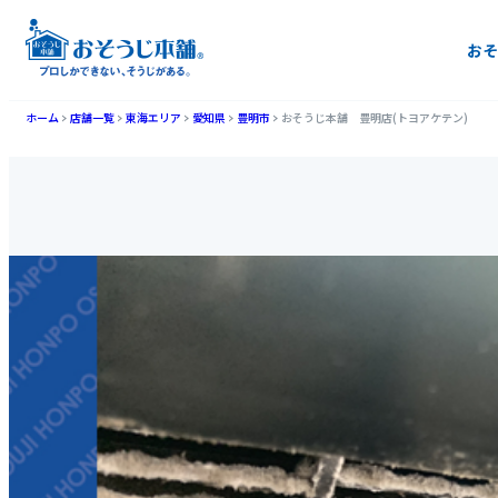
おそ
ホーム
店舗一覧
東海エリア
愛知県
豊明市
おそうじ本舗 豊明店(トヨアケテン)