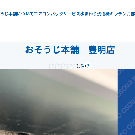
うじ本舗について
エアコン
パックサービス
水まわり
洗濯機
キッチン
お部
おそうじ本舗 豊明店
5件