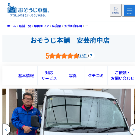
ホーム
店舗一覧
中国エリア
広島県
安芸郡府中町
おそうじ本舗 安芸府中店(アキフチ
おそうじ本舗 安芸府中店
5
16件
対応
ご依頼・
基本情報
写真
クチコミ
サービス
お問い合わせ