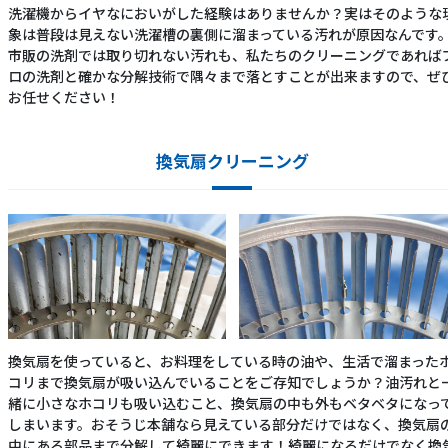
洗濯機からイヤなにおいがした経験はありませんか？実はそのような
象は普段は見えない洗濯槽の裏側に溜まっている汚れが原因なんです
市販の洗剤では取り切れない汚れも、私たちのクリーニングであれば
ロの洗剤と確かな分解技術で隅々まで落とすことが出来ますので、ぜ
お任せください！
換気扇クリーニング
換気扇を使っていると、お料理をしている時の油や、生活で溜まった
コリまで換気扇が吸い込んでいることをご存知でしょうか？油汚れと
緒に小さなホコリも吸い込むこと、換気扇の中も外もベタベタになっ
しまいます。おそうじ本舗なら見えている部分だけではなく、換気扇
中にある部品まで分解して綺麗にできます！綺麗になるだけでなく換