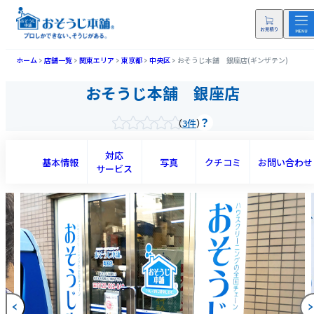
ホーム
店舗一覧
関東エリア
東京都
中央区
おそうじ本舗 銀座店(ギンザテン)
おそうじ本舗 銀座店
3件
対応
基本情報
写真
クチコミ
お問い合わせ
サービス