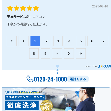
2025-07-16
実施サービス名:
エアコン
丁寧かつ満足行く仕上がり。
​1
​2
​3
​4
​5
​6
​7
​8
​9
0120-24-1000
電話をする