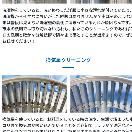
洗濯物をしていると、洗い終わった洋服に小さな汚れが付いていたり
洗濯機からイヤなにおいがした経験はありませんか？実はそのような
象は普段は見えない洗濯槽の裏側に溜まっている汚れが原因なんです
市販の洗剤では取り切れない汚れも、私たちのクリーニングであれば
ロの洗剤と確かな分解技術で隅々まで落とすことが出来ますので、ぜ
お任せください！
換気扇クリーニング
換気扇を使っていると、お料理をしている時の油や、生活で溜まった
コリまで換気扇が吸い込んでいることをご存知でしょうか？油汚れと
緒に小さなホコリも吸い込むこと、換気扇の中も外もベタベタになっ