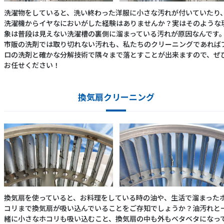
洗濯物をしていると、洗い終わった洋服に小さな汚れが付いていたり
洗濯機からイヤなにおいがした経験はありませんか？実はそのような
象は普段は見えない洗濯槽の裏側に溜まっている汚れが原因なんです
市販の洗剤では取り切れない汚れも、私たちのクリーニングであれば
ロの洗剤と確かな分解技術で隅々まで落とすことが出来ますので、ぜ
お任せください！
換気扇クリーニング
換気扇を使っていると、お料理をしている時の油や、生活で溜まった
コリまで換気扇が吸い込んでいることをご存知でしょうか？油汚れと
緒に小さなホコリも吸い込むこと、換気扇の中も外もベタベタになっ