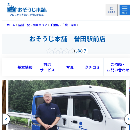
ホーム
店舗一覧
関東エリア
千葉県
千葉市緑区
おそうじ本舗 誉田駅前店(ホンダエキ
おそうじ本舗 誉田駅前店
5件
対応
ご依頼・
基本情報
写真
クチコミ
サービス
お問い合わせ