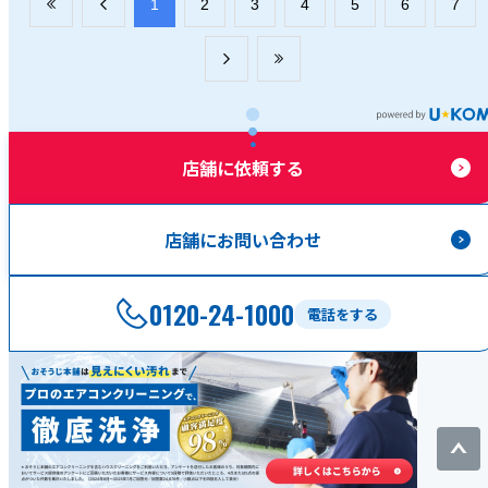
​1
​2
​3
​4
​5
​6
​7
店舗に依頼する
店舗にお問い合わせ
0120-24-1000
電話をする