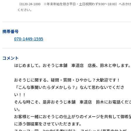
（0120-24-1000 ※年末年始を除き平日・土日祝問わず9:00～18:00）へおか
ください。
携帯番号
070-1449-1595
コメント
はじめまして。おそうじ本舗 車道店 店長、鈴木と申します
おそうじに関する、疑問・質問・ひやかし？大歓迎です！
『こんな事聞いたらダメかしら？』なんて思わないでくださ
い！！
そんな時こそ、是非おそうじ本舗 車道店 鈴木にお電話くだ
い。
お客様と一緒におそうじの仕上がりのイメージを共有して御希
に添う御提案をさせていただきます。
スタッフ一同、3つのSを胸に刻み、スペシャル(最高の仕上が