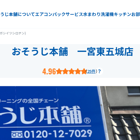
うじ本舗について
エアコン
パックサービス
水まわり
洗濯機
キッチン
お部
ガシイツシロテン)
おそうじ本舗 一宮東五城店
4.96
25件