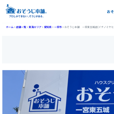
おそ
ホーム
店舗一覧
東海エリア
愛知県
一宮市
おそうじ本舗 一宮東五城店(イチノミヤヒ