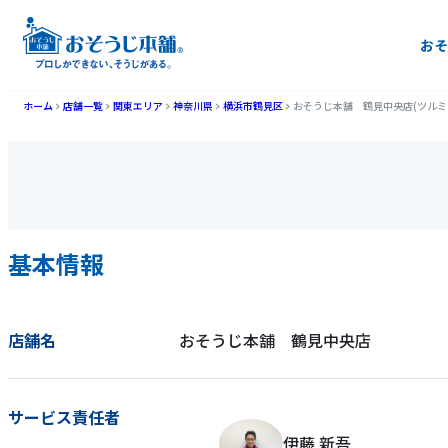
おそ
ホーム
店舗一覧
関東エリア
神奈川県
横浜市鶴見区
おそうじ本舗 鶴見中央店(ツルミ
基本情報
店舗名
おそうじ本舗 鶴見中央店
サービス責任者
伊藤 新吾