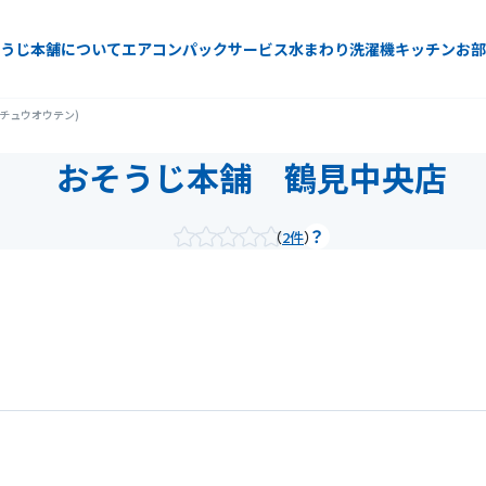
うじ本舗について
エアコン
パックサービス
水まわり
洗濯機
キッチン
お部
チュウオウテン)
おそうじ本舗 鶴見中央店
2件