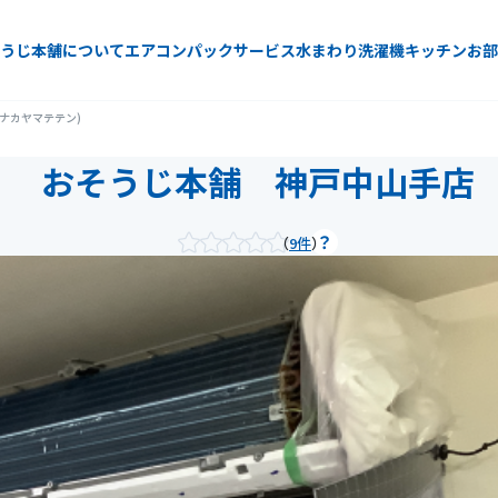
うじ本舗について
エアコン
パックサービス
水まわり
洗濯機
キッチン
お部
ナカヤマテテン)
おそうじ本舗 神戸中山手店
9件