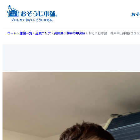
おそ
ホーム
店舗一覧
近畿エリア
兵庫県
神戸市中央区
おそうじ本舗 神戸中山手店(コウベ