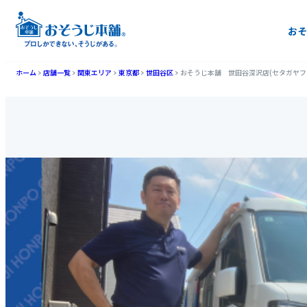
おそ
ホーム
店舗一覧
関東エリア
東京都
世田谷区
おそうじ本舗 世田谷深沢店(セタガヤフ