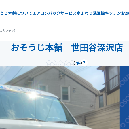
うじ本舗について
エアコン
パックサービス
水まわり
洗濯機
キッチン
お部
カサワテン)
おそうじ本舗 世田谷深沢店
7件