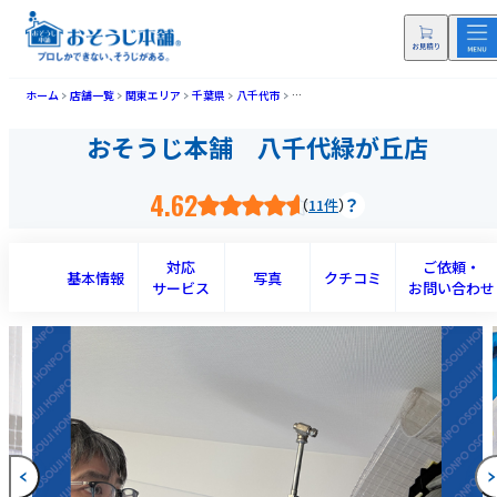
ホーム
店舗一覧
関東エリア
千葉県
八千代市
おそうじ本舗 八千代緑が丘店(ヤチヨミ
おそうじ本舗 八千代緑が丘店
4.62
11件
対応
ご依頼・
基本情報
写真
クチコミ
サービス
お問い合わせ