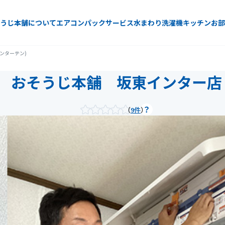
うじ本舗について
エアコン
パックサービス
水まわり
洗濯機
キッチン
お部
ンターテン)
おそうじ本舗 坂東インター店
9件