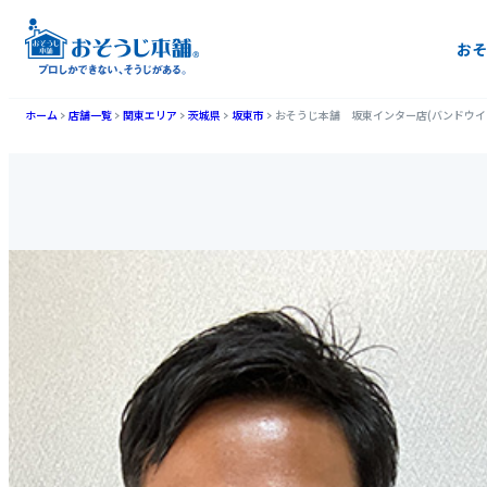
おそ
ホーム
店舗一覧
関東エリア
茨城県
坂東市
おそうじ本舗 坂東インター店(バンドウイ