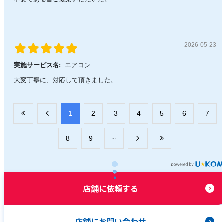
2026-05-23
実施サービス名:
エアコン
大変丁寧に、対応して頂きました。
​1
​2
​3
​4
​5
​6
​7
​8
​9
店舗に依頼する
店舗にお問い合わせ