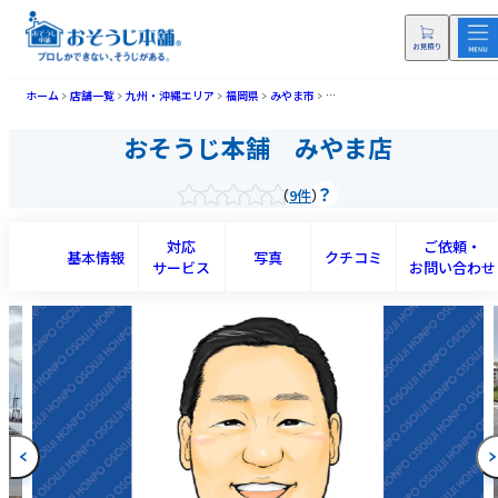
ホーム
店舗一覧
九州・沖縄エリア
福岡県
みやま市
おそうじ本舗 みやま店(ミヤマテ
おそうじ本舗 みやま店
9件
対応
ご依頼・
基本情報
写真
クチコミ
サービス
お問い合わせ