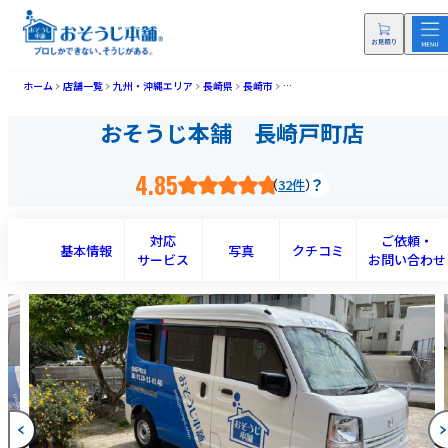
ホーム
店舗一覧
九州・沖縄エリア
長崎県
長崎市
おそうじ本舗 長崎戸町店(ナガサキ
おそうじ本舗 長崎戸町店
4.85
32件
対応
ご依頼・
基本情報
写真
クチコミ
サービス
お問い合わせ