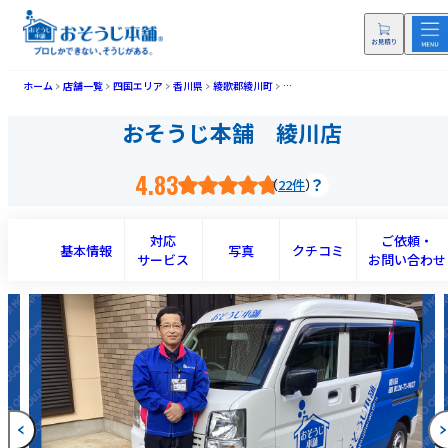
ホーム
店舗一覧
四国エリア
香川県
綾歌郡綾川町
おそうじ本舗 綾川店(アヤガワテン
おそうじ本舗 綾川店
4.83
22件
対応
ご依頼・
基本情報
写真
クチコミ
サービス
お問い合わせ