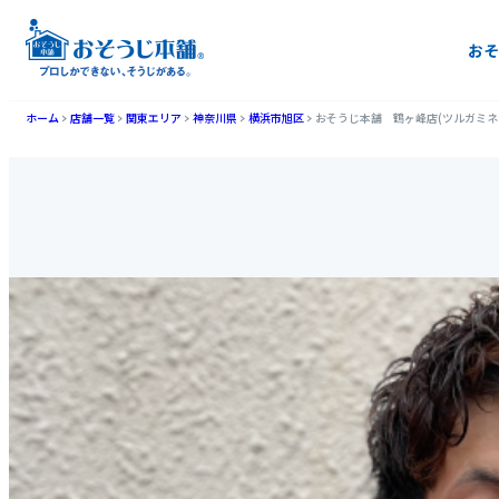
おそ
ホーム
店舗一覧
関東エリア
神奈川県
横浜市旭区
おそうじ本舗 鶴ヶ峰店(ツルガミネ