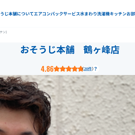
うじ本舗について
エアコン
パックサービス
水まわり
洗濯機
キッチン
お部
テン)
おそうじ本舗 鶴ヶ峰店
4.86
20件