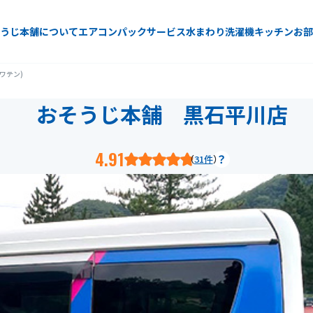
うじ本舗について
エアコン
パックサービス
水まわり
洗濯機
キッチン
お部
ワテン)
おそうじ本舗 黒石平川店
4.91
31件