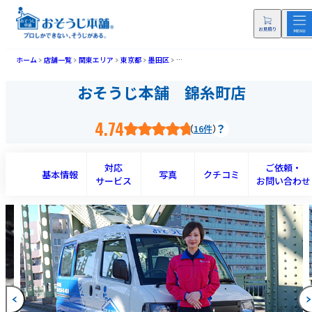
ホーム
店舗一覧
関東エリア
東京都
墨田区
おそうじ本舗 錦糸町店(キンシチョウテン
おそうじ本舗 錦糸町店
4.74
16件
対応
ご依頼・
基本情報
写真
クチコミ
サービス
お問い合わせ