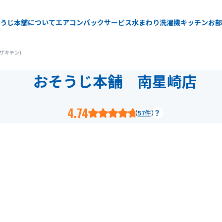
うじ本舗について
エアコン
パックサービス
水まわり
洗濯機
キッチン
お部
ザキテン)
おそうじ本舗 南星崎店
4.74
57件