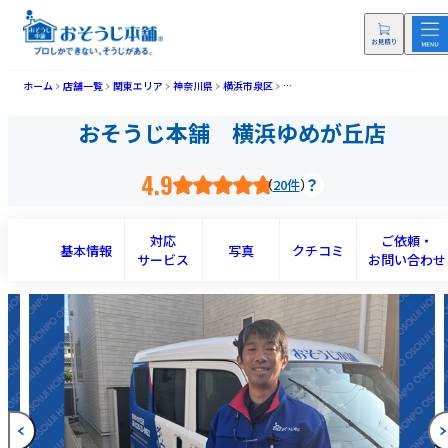
ホーム
店舗一覧
関東エリア
神奈川県
横浜市泉区
おそうじ本舗 横浜ゆめが丘店(ヨコ
おそうじ本舗 横浜ゆめが丘店
4.9
20件
対応
ご依頼・
基本情報
写真
クチコミ
サービス
お問い合わせ