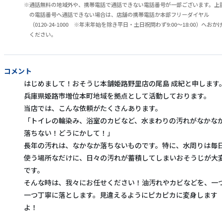
通話無料の地域外や、携帯電話で通話できない電話番号が一部ございます。上
の電話番号へ通話できない場合は、店舗の携帯電話か本部フリーダイヤル
（0120-24-1000 ※年末年始を除き平日・土日祝問わず9:00～18:00）へおか
ください。
コメント
はじめまして！おそうじ本舗姫路野里店の尾島 成紀と申します
兵庫県姫路市増位本町地域を拠点として活動しております。
当店では、こんな依頼がたくさんあります。
「トイレの輪染み、浴室のカビなど、水まわりの汚れがなかな
落ちない！どうにかして！」
長年の汚れは、なかなか落ちないものです。特に、水周りは毎
使う場所なだけに、日々の汚れが蓄積してしまいおそうじが大
です。
そんな時は、我々にお任せください！油汚れやカビなどを、一
一つ丁寧に落とします。見違えるようにピカピカに変身します
よ！