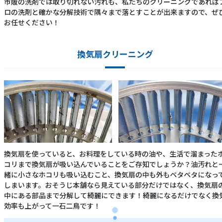
市販の洗剤では取り切れない汚れも、私たちのクリーニングであれば
ロの洗剤と確かな分解技術で隅々まで落とすことが出来ますので、ぜ
お任せください！
換気扇クリーニング
換気扇を使っていると、お料理をしている時の油や、生活で溜まった
コリまで換気扇が吸い込んでいることをご存知でしょうか？油汚れと
緒に小さなホコリも吸い込むこと、換気扇の中も外もベタベタになっ
しまいます。おそうじ本舗なら見えている部分だけではなく、換気扇
中にある部品まで分解して綺麗にできます！綺麗になるだけでなく換
効率も上がって一石二鳥です！