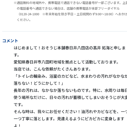
通話無料の地域外や、携帯電話で通話できない電話番号が一部ございます。上
の電話番号へ通話できない場合は、店舗の携帯電話か本部フリーダイヤル
（0120-24-1000 ※年末年始を除き平日・土日祝問わず9:00～18:00）へおか
ください。
コメント
はじめまして！おそうじ本舗春日井八田店の髙井 拓海と申しま
す。
愛知県春日井市八田町地域を拠点として活動しております。
当店では、こんな依頼がたくさんあります。
「トイレの輪染み、浴室のカビなど、水まわりの汚れがなかな
落ちない！どうにかして！」
長年の汚れは、なかなか落ちないものです。特に、水周りは毎
使う場所なだけに、日々の汚れが蓄積してしまいおそうじが大
です。
そんな時は、我々にお任せください！油汚れやカビなどを、一
一つ丁寧に落とします。見違えるようにピカピカに変身します
よ！