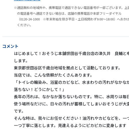
通話無料の地域外や、携帯電話で通話できない電話番号が一部ございます。上
の電話番号へ通話できない場合は、店舗の携帯電話か本部フリーダイヤル
（0120-24-1000 ※年末年始を除き平日・土日祝問わず9:00～18:00）へおか
ください。
コメント
はじめまして！おそうじ本舗世田谷千歳台店の津久井 良輔と
します。
東京都世田谷区千歳台地域を拠点として活動しております。
当店では、こんな依頼がたくさんあります。
「トイレの輪染み、浴室のカビなど、水まわりの汚れがなかな
落ちない！どうにかして！」
長年の汚れは、なかなか落ちないものです。特に、水周りは毎
使う場所なだけに、日々の汚れが蓄積してしまいおそうじが大
です。
そんな時は、我々にお任せください！油汚れやカビなどを、一
一つ丁寧に落とします。見違えるようにピカピカに変身します